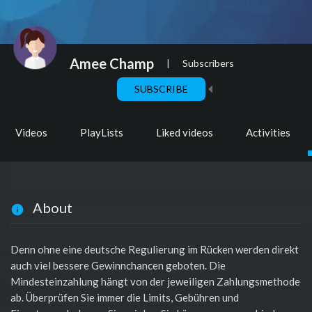
Amee Champ
|
Subscribers
SUBSCRIBE
Videos
PlayLists
Liked videos
Activities
About
Denn ohne eine deutsche Regulierung im Rücken werden direkt
auch viel bessere Gewinnchancen geboten. Die
Mindesteinzahlung hängt von der jeweiligen Zahlungsmethode
ab. Überprüfen Sie immer die Limits, Gebühren und