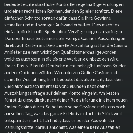
bedeutet echte staatliche Kontrolle, regelmäßige Prüfungen
und einen rechtlichen Rahmen, der den Spieler schützt. Diese
einfachen Schritte sorgen dafür, dass Sie Ihre Gewinne
schneller und mit weniger Aufwand erhalten. Dies macht es
einfach, direkt in die Spiele ohne Verzögerungen zu springen.
Darüber hinaus bieten nur sehr wenige Casinos Auszahlungen
direkt auf Karten an. Die schnelle Auszahlung ist für die Casino
Anbieter zu einem wichtigen Qualitätsmerkmal geworden,
welches auch gern in die eigene Werbung einbezogen wird.
Da es Pay N Play für Deutsche nicht mehr gibt, müssen Spieler
andere Optionen wählen. Wenn du von Online Casinos mit
schneller Auszahlung liest, bedeutet das also nicht, dass dein
Geld automatisch innerhalb von Sekunden nach deiner
Auszahlungsanfrage auf deinem Konto eingeht. Am besten
führst du diese direkt nach deiner Registrierung in einem neuen
Online Casino durch. So hat man seine Gewinne meistens noch
am selben Tag, was das ganze Erlebnis einfach ein Stück weit
entspannter macht. Ich finde, dass es bei der Auswahl der
Zahlungsmittel darauf ankommt, was einem beim Auszahlen