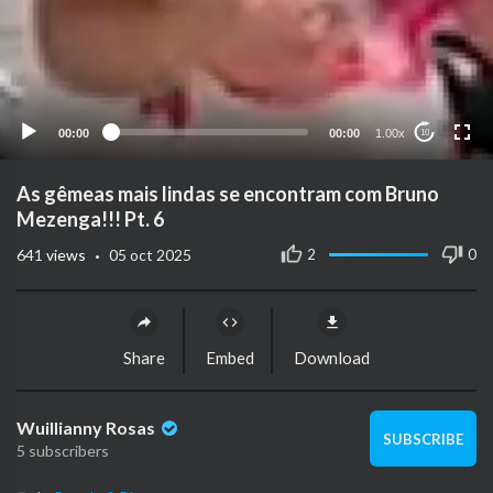
00:00
00:00
1.00x
10
As gêmeas mais lindas se encontram com Bruno
Mezenga!!! Pt. 6
·
2
0
641
views
05 oct 2025
Share
Embed
Download
Wuillianny Rosas
SUBSCRIBE
5 subscribers