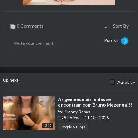
0 Comments
Sort By
sort
Publish
Up next
Autoplay
⁣As gêmeas mais lindas se
encontram com Bruno Mezenga!!!
Pt. 8
Wuillianny Rosas
1,252 Views
·
11 Oct 2025
13:17
People & Blogs