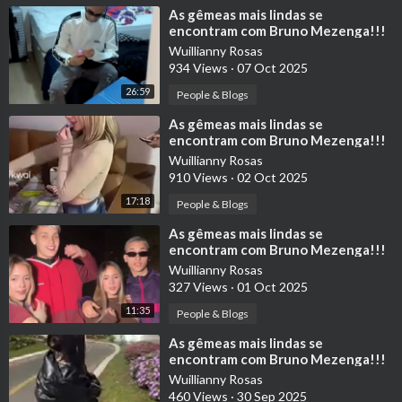
⁣As gêmeas mais lindas se
encontram com Bruno Mezenga!!!
Pt. 7
Wuillianny Rosas
934 Views
·
07 Oct 2025
26:59
People & Blogs
⁣As gêmeas mais lindas se
encontram com Bruno Mezenga!!!
Pt. 5
Wuillianny Rosas
910 Views
·
02 Oct 2025
17:18
People & Blogs
⁣As gêmeas mais lindas se
encontram com Bruno Mezenga!!!
Pt. 4
Wuillianny Rosas
327 Views
·
01 Oct 2025
11:35
People & Blogs
⁣As gêmeas mais lindas se
encontram com Bruno Mezenga!!!
Pt. 3
Wuillianny Rosas
460 Views
·
30 Sep 2025